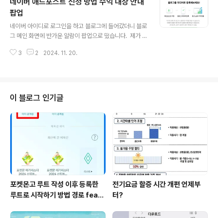
네이버 애드포스트 신청 방법 수익 대상 안내
고 귀엽게 광고 팝업이 게재된 것이 보입니다. 광고 팝업은
글 중간에 2개 글 하단에 1개와 하단 광고 아래에 파워링크
팝업
글 내용
광고로 총 4개의 광고가 게재되었습니다. 네이버 블로그
네이버 아이디로 로그인을 하고 블로그에 들어갔더니 블로
애드포스트 설정 방법 1. 네이버 블로그 메인 화면에서 프
그 메인 화면에 반가운 알람이 팝업으로 떴습니다. 제가 애
로필 썸네일에 있는 관리를 클릭합니다. 2. 블로그 관리
드포스트 수익 대상이 되었다고 이렇게 친절하게 알람이
페이지로 오면, 상단 메뉴 중에 '메뉴 글 동영상 관리'를 클
3
2
2024. 11. 20.
왔습니다. 네이버 블로그에도 종종 블로그 챌린지에 참여
릭하..
하며 글을 썼었고 조금 더 글을 많이 쓴 다음에 애드포스트
에 가입을 하고 광고 게재를 위해 미디어 등록을 하고 싶었
습니다. 그런데 굳이 이쯤되면 애드포스트 신청을 해도 되
지 않을까? 하고 고민하고 신청하지 않아도 친철한 알람이
이 블로그 인기글
떠서 애드포스트 가입 경로를 안내해 주어서 신선했습니
다. 초대장 같은 알람이 올 줄은 정말 몰랐고 기뻤습니
다. 애드포스트 시작하기 버튼을 누르면 애드포스트 웹페
이지로 이동했습니다.첫 번째 단계로 애드포스트에 가입을
하지 않고 있었기에 바로 가입을 했습니다. 필요한..
포켓몬고 루트 작성 이후 등록한
전기요금 할증 시간 개편 언제부
루트로 시작하기 방법 경로 feat.
터?
포고 초보 친구 추가 코드