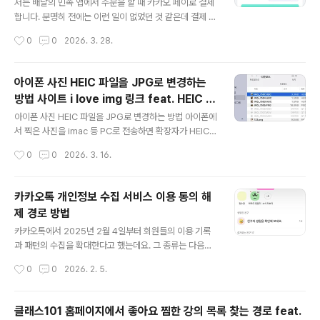
강의를 들을 수 있고, 어도비를 사용할 수 있는 redeem c
저는 배달의 민족 앱에서 주문을 할 때 카카오 페이로 결제
ode는 등록한 날로부터 1년간 프로그램을 사용할 수 있습
합니다. 분명히 전에는 이런 일이 없었던 것 같은데 결제 방
니다. 어도비 프로그램 사용일을 느긋하게 미뤄서 시작할
법이 달라진 건지 결제가 잘못된 것으로 혼자 착각한 일이
작성시간
0
0
2026. 3. 28.
수 있는 점이 무척 좋았습니다.기존에 이미 어도비 프로그
있었습니다. 제육덮밥을 분명히 이래 저래 할인을 받고 8,
램들을 사용하고 ..
400원에 주문을 했는데, 문제 메시지 알람으로 온 결제 내
역은10,000원 이었습니다. 은행 앱에도 10,000원으로
아이폰 사진 HEIC 파일을 JPG로 변경하는
출금이 되었더라고요!예전에도 카카오 페이로 결제했었지
방법 사이트 i love img 링크 feat. HEIC 뜻
만 결제한 금액 만큼만 빠져나갔었는데 최근에 달라진 것
글 내용
과 아이폰 설정에서 바꾸는 방법
같습니다. 카카오 페이를 10,000원 단위로든 충전을 한
아이폰 사진 HEIC 파일을 JPG로 변경하는 방법 아이폰에
뒤, 그 충전 금액에서 배달의 민족으로 빠져나가는가 봅니
서 찍은 사진을 imac 등 PC로 전송하면 확장자가 HEIC로
다. 그런데 카카오 페이를 10,000원으로 충전하는 그 과
되어 있어서 당황스러울 때가 있습니다. 웹사이트에 업로
작성시간
0
0
2026. 3. 16.
정이 소비자인 제가 확인할 수 없이 저절로 진행되어서 혼
드할 때 특히 당황스럽습니다. 웹과 호환이 되지 않아 업로
란스러웠고불친절하다..
드에 실패하면 그제야 귀찮지만 확장자를 바꿔야겠다고 생
각하게 되는데요. 단순히 파일명에서 heic로 된 부분을 jp
카카오톡 개인정보 수집 서비스 이용 동의 해
g로 변경하는 것만으로는 해결이 안 되더라고요. 이름만 j
제 경로 방법
pg인척 변경해도 그대로 웹에는 올려지지 않아서, 귀찮게
글 내용
도 heic 사진들을 포토샵으로 불러서 다시 일일이 jpg로
카카오톡에서 2025년 2월 4일부터 회원들의 이용 기록
변경해서 저장해야 했습니다. 근데 그게 정말 귀찮더라고
과 패턴의 수집을 확대한다고 했는데요. 그 종류는 다음과
요. 특히 최근에는 제가 어도비 포토샵 구독을 잠시 멈춰서
같습니다. 카카오톡 프로필, 오픈 채팅, 숏폼, 카카오맵의
작성시간
0
0
2026. 2. 5.
포토샵을 쓸 수 없는 상황이었는데요. 다행히도 포토샵 보
기록들을 수집하고 분석해서 ai 서비스 카나나와 광고에 활
다 편하게 HEIC..
용한답니다. 개인정보 수집 서비스 이용 동의 해제 경로는
다음과 같습니다. 1. 카카오톡 메인 화면의 오른쪽 상단에
클래스101 홈페이지에서 좋아요 찜한 강의 목록 찾는 경로 feat.
톱니바퀴(설정) 아이콘을 클릭한 후, 나타난 메뉴에서 전체