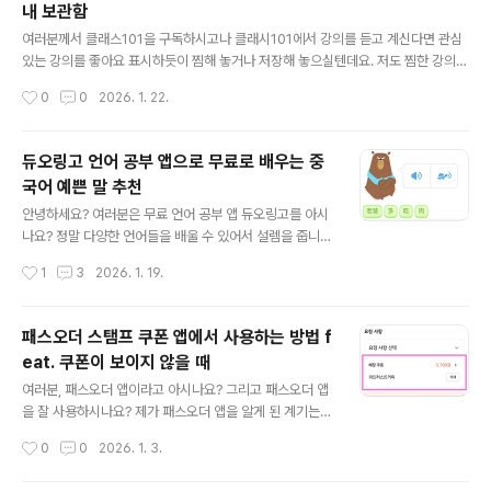
내 보관함
설정을 선택합니다. 2. 설정 화면으로 넘어 오면, 관리 버튼
글 내용
을 클릭합니다. 3. 다음 화면에서 계정 관리를 선택합니다.
여러분께서 클래스101을 구독하시고나 클래시101에서 강의를 듣고 계신다면 관심
4. 다음 페이지에서 계정 이용을 클릭합니다. 5. 사용자 이
있는 강의를 좋아요 표시하듯이 찜해 놓거나 저장해 놓으실텐데요. 저도 찜한 강의
용 동의를 클릭합니다. 6. 위치정보 수집 및 이용 동의, 프
목록이 92개나 된답니다. 그런데 이렇게 찜해 놓으면 찜한 강의 목록을 어디에서 볼
작성시간
0
0
2026. 1. 22.
로필정보 추가 ..
수 있는지 찾기 어렵더라고요. 저처럼 어려우셨을 분들을 위해서 경로를 안내하겠습
니다.
듀오링고 언어 공부 앱으로 무료로 배우는 중
국어 예쁜 말 추천
글 내용
안녕하세요? 여러분은 무료 언어 공부 앱 듀오링고를 아시
나요? 정말 다양한 언어들을 배울 수 있어서 설렘을 줍니
다. 저는 영어를 주로 하고 있고, 다음으로는 프랑스어, 그
작성시간
1
3
2026. 1. 19.
다음으로는 일본어, 그리고 중국어를 공부하고 있습니다.
최근에 무심히 중국어를 공부하다가 예상치 못하게 예쁜
말을 발견해서 감성에 빠지게 되었습니다. 듀오링고에서
패스오더 스탬프 쿠폰 앱에서 사용하는 방법 f
발견한 중국어에서 볼 수 있는 예쁜 문장을 소개합니다. wi
eat. 쿠폰이 보이지 않을 때
fe, eat more meat. 자기, 고기 더 먹어. 정말 좋지 않나
글 내용
요? 먹이 먹이는 사랑이고 고기는 사랑입니다. 고기를 더
여러분, 패스오더 앱이라고 아시나요? 그리고 패스오더 앱
먹으라는 말 정말 아름답고 따뜻한 것 같습니다. mother,
을 잘 사용하시나요? 제가 패스오더 앱을 알게 된 계기는
eat some more fruit.엄마, 과일 좀 더 먹어. 고기를 더
실제로 길을 걸으며 지나다니다가 카페 앞에 세워진 팝업
작성시간
0
0
2026. 1. 3.
먹으라는 말도 좋지만, 과일 좀 더 먹으라는 ..
에서 패스 오더로 주문하면 커피를 100원에 준다는 광고
를 보고나서였습니다.그래서 아이폰에 패스오더 앱을 설치