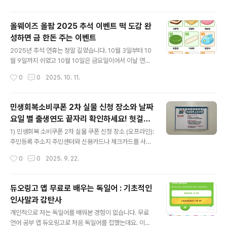
록하시겠습니까..
에는 영수증 없이 결제 내역 만으로 리뷰 쓰기를 시도해봤
습니다. ① 먼저 영수증이 아닌 결제 내역 항목을 선택합니
올웨이즈 올팜 2025 추석 이벤트 떡 도감 완
다. 다음으로 나타나는 화면에는 "카드, N페이 결제 내역으
성하면 금 한돈 주는 이벤트
로 다녀온 곳 리뷰를 써보세요"라는 메시지가 나타납니다.
글 내용
내역들을 보면 카드로 결제한 항복들이 주로 많이 나타나
2025년 추석 연휴는 정말 길었습니다. 10월 3일부터 10
는데, 이미 영수증을 받아서 리뷰를 쓴 항복도 많았습니다.
월 9일까지 쉬었고 10월 10일은 금요일이어서 이날 연차
그 중에 제가 영수증을 받지 못해서 영수증 리뷰를 쓰지 못
를 쓰면 그 다음 주말까지 합쳐 총 11일을 쉴 수 있었는데
작성시간
0
0
2025. 10. 11.
한 것이 하나 있었는데요.바로 올리브영에서 결제한 것이
요. 이 기간 동안 올웨이즈 올팜에서는 떡 도감을 완성하는
었습니다. 올리브영은 친환경 영..
이벤트가 있었습니다. 떡 도감 이벤트 창에 출석을 하면 하
루에 1개의 떡 도감을 받을 수 있고, 친구를 초대해서 떡을
민생회복소비쿠폰 2차 실물 신청 장소와 날짜
더 만들어 도감을 모을 수 있었습니다. 여러분은 다 모으셨
요일 별 출생연도 끝자리 확인하세요! 헛걸음
나요? 기간 안에 충분히 다 모을 수 있는 난이도였는데도
글 내용
방지
불구하고 추석 연휴를 바쁘게 보내다 보니 저는 아쉽게도
1) 민생회복 소비쿠폰 2차 실물 쿠폰 신청 장소 (오프라인):
완성을 못 했습니다. 마지막 날에 초대하고 떡 더 만들기 버
주민등록 주소지 주민센터와 신용카드나 체크카드를 사용
튼을 이용해 막판 스퍼트를 올려 봤는데 그것도 떡을 3개
하고 있는 은행에 방문하면됩니다. 저는 민생회복 소비쿠
작성시간
0
0
2025. 9. 22.
까지만 만들 수 있게 제한이 있어서 막혔습니다. 하루 하루
폰 배포 1차때부터 실물 쿠폰을 신청해서 사용했는데요.발
열심히 해야하..
급 받으러 주민센터에 방문했을 때 의외로 사람들이 붐비
지 않고 순서가 널널했고, 카드 발급도 신속하게 해주어서
듀오링고 앱 무료로 배우는 독일어 : 기초적인
편했습니다. 앞으로 이 카드 형태의 민생회복 소비쿠폰을
인사말과 감탄사
들고 다니면서 금액이 모두 소진될 때까지 사용하면 되니
글 내용
까신경쓸 것도 없고 심플해서 좋았습니다. 2) 민생회복소
개인적으로 저는 독일어를 배워본 경험이 없습니다. 무료
비쿠폰 신청 날짜와 요일 별 출생연도 끝자리 확인하기여
언어 공부 앱 듀오링고로 처음 독일어를 접했는데요. 이전