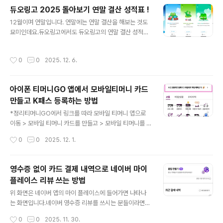
하고 가입하니 음료를 100원에 주문할 수 있는 쿠폰을 받
듀오링고 2025 돌아보기 연말 결산 성적표 !
았습니다. 그래서 바로 주문해서 사용해봤습니다. 대형 프
글 내용
12월이며 연말입니다. 연말에는 연말 결산을 해보는 것도
렌차이즈 카페는 아니지만 집 근처 오슬로우라는 작은 카
묘미인데요.듀오링고에서도 듀오링고의 연말 결산 성적표,
페에서 사용했는데요. 좋았습니다. 그렇게 사용한 이후로
2025 돌아보기를 살펴볼 수 있었습니다. 저는 영어, 프랑
패스오더 앱을 사용하지 않고 있다가, 최근에 사용하게 되
스어를 주로 많이 했고, 영어 스코어는 61점을 달성했습니
었는데요. 최근에 아침에 바쁘게 출근을 하게 됨으로써 패
작성시간
0
0
2025. 12. 6.
다. 체스는 경험치 2764로 조금밖에 못했는데요, 미래의
스오더 앱을 애용하게 되었습니다. 직장이 바뀌었는데요.
그랜드마스터가 될 거냐는 후한 평가를 받았습니다. 이번
회사들이 밀집된 지역으로 다니게 되다 보니 출근길..
한 해 동안 123061xp를 기록했습니다. 그리고 1년 동안
아이폰 티머니GO 앱에서 모바일티머니 카드
7359분을 공부했습니다. 분 단위로 나타나는 점이 특이한
만들고 K패스 등록하는 방법
데요. 1년은 365일인데요. 과연 1년은 몇 시간이고, 몇 분
글 내용
일까요?1년은 8760시간이며, 525,600분입니다. 저는
*정리티머니GO에서 링크를 따라 모바일 티머니 앱으로
7359분을 공부함으로써 1년의 1.4%를 듀오링고를 하는
이동 > 모바일 티머니 카드를 만들고 > 모바일 티머니를 K
데에 시간을 보냈고, 1년의 1.4%는 5.11일을 (122..
패스에 등록 >K패스을 설치해서 회원가입을 하고 > 모바
작성시간
0
0
2025. 12. 1.
일 티머니 카드 번호를 입력해서 K패스 카드로 등록 번외)
모바일 티머니 앱에서 모바일 티머니 카드를 소득공제에
등록하기.-끝- 자세한 내용들이 하단에 모두 있습니다. 1.
영수증 없이 카드 결제 내역으로 네이버 마이
티머니GO 앱에서 모바일티머니 카드 만들기1) 티머니G
플레이스 리뷰 쓰는 방법
O 앱, 홈 화면 중간 쯤에, 쓰던 교통카드 등록하고 마일리
글 내용
지 적립 혜택받기!를 클릭합니다. 모바일 티머니 앱으로 일
위 화면은 네이버 앱의 마이 플레이스에 들어가면 나타나
전에 클릭함과 동시에 넘어왔습니다 :)2) '교통카드 추가
는 화면입니다.네이버 영수증 리뷰를 쓰시는 분들이라면
등록하기'를 선택합니다. 3) '교통카드 불러오기'를 선택합
익숙한 화면일 겁니다. 저는 항상 네이버 영수증 리뷰를 쓰
작성시간
0
0
2025. 11. 30.
니다. 4) '등록하기'를 선택합니다. 5) 모바일 티머니를 등
기 위해 밖에서 결제를 하고 영수증을 꼭 챙겼는데요. 이번