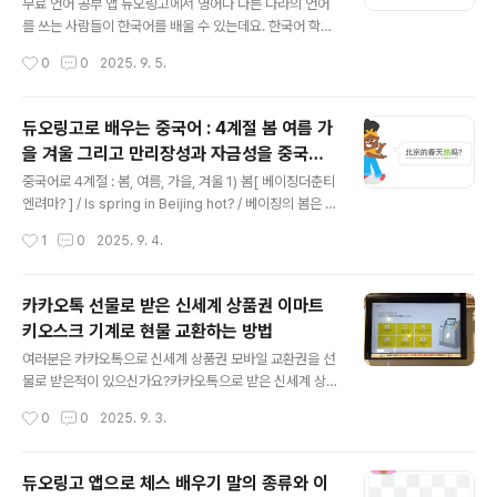
쿠폰을 넣어줍니다. 정부 영화쿠폰 2차 배포일은 2025년
무료 언어 공부 앱 듀오링고에서 영어나 다른 나라의 언어
9월 8일입니다. 즉 9월 8일에 극장 홈페이지에 로그인을
를 쓰는 사람들이 한국어를 배울 수 있는데요. 한국어 학습
하면, 발급된 쿠폰을 확인할 수 있습니다. *CGV 홈페이지
을 통해서 한국 문화와 관련된 단어를 배울 수도 있는 점이
작성시간
0
0
2025. 9. 5.
에서 쿠폰 확인하는 방법 CGV 홈페이지에 로그인을 하면
장점입니다. 음식과 같은 경우 한국의 대표 음식은 이런 것
본인의 로그인 정보가 ..
이구나, 하고 알게 됩니다. 한편 한국어를 사용하는 학습자
가 한국어 학습을 하면 외국인들이 한국 단어를 어떻게 배
듀오링고로 배우는 중국어 : 4계절 봄 여름 가
우고 어떻게 표기하는지를 알 수 있어재미있고 유익한데
을 겨울 그리고 만리장성과 자금성을 중국어
요. 한국의 음식인 김치, 두부, 만두, 찌개 잡채를 차례로 영
글 내용
로 뭐라고 할까?
어로는 어떻게 표기하는지 알아보겠습니다. 1) 김치 Kimc
중국어로 4계절 : 봄, 여름, 가을, 겨울 1) 봄[ 베이징더춘티
hi, please. : 김치 주세요. 2) 두부It's tofu. 두부예요. 3)
엔려마? ] / Is spring in Beijing hot? / 베이징의 봄은 덥
만두dumplings. 만두. 4) 찌개It's hot stew. 뜨거운 찌
습니까? 중국어에는 띄어쓰기가 없지만北京 的 春天 热
작성시간
1
0
2025. 9. 4.
개예요. 5) 잡채It'..
吗？베이징 더 춘티엔 려마?이렇게 띄어서 읽으면 한국어
처럼 단어별로 분절이 되어서말할 때 리듬감도 있고 기억
하기가 더 쉬운것 같습니다. 2) 여름夏天的时候，人们
카카오톡 선물로 받은 신세계 상품권 이마트
不 常吃火锅。[ 샤티엔더스허우, 려면부창츼훠궈 ]여름
키오스크 기계로 현물 교환하는 방법
동안에는 사람들은 훠궈를 (hot pot) 별로 많이 먹지 않습
글 내용
니다. 3)가을秋天的时候故宫非常热闹。 / [ 츄티엔더
여러분은 카카오톡으로 신세계 상품권 모바일 교환권을 선
스허우구궁페이창려나우 ] in autumn, the Forbidden
물로 받은적이 있으신가요?카카오톡으로 받은 신세계 상
City is extremely lively.가을 동안에 자금성은 아주 북
품권 모바일 교환권은 오직 이마트에서만 실물로 교환이
작성시간
0
0
2025. 9. 3.
적입니다...
가능하고, 교환 이후에 사용할 수 있어서사용하기가 정말
귀찮습니다.
듀오링고 앱으로 체스 배우기 말의 종류와 이