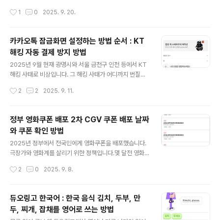
러분 헛걸음을 방지하기 위해 출생연도 별 신청 날짜 꼭 확
에 아무런 공부 경험이 없었다 보니 어려웠어요. 듀오링고
작성시간
1
0
2025. 9. 20.
인하세요. 쿠폰 2차 배포를 시작하는 2025년 9월 22일
에서는 언제든 복습할 수 있는 시스템입니다. 지나온 과정
월요일 당일에 주민센터에 방문했는..
을 review 버튼을 통해 여러번 복습할 수 있습니다. 독일
어는 인사말조차 어려워서 저는 많은 반복의 복습이 필요
카카오톡 잠금화면 설정하는 방법 순서 : KT
할 것 같다고 생각했고요.독일어 인사말과 감탄사를 조금
해킹 자동 결제 방지 방법
정리해봤습니다. * 만났을 때 독일어로 인사하기 독일어영
글 내용
어한국어Guten Morgen [구튼 모르간]Good mornin
2025년 9월 현재 광명시와 서울 금천구 인천 등에서 KT
g안녕하세요Guten tag[구튼 탁]Good afternoon안녕
해킹 사태로 비상입니다. 그 해킹 사태가 어디까지 번질지
하세요Guten abend[구튼 아벤트]Good evening안녕
알 수 있기 때문에요. 그래서 가장 먼저 할 수 있는 조치로
작성시간
2
2
2025. 9. 11.
하세요Wie geht's [비 게츠] How are you..
스마트폰 소액결제 원천차단을 할 수 있고요. 방법은 KT
고객센터인 114 또는 080-722-0100으로 전화를 걸어
소액결제 원천차단을 원한다고 요청을 하면 됩니다. 그리
정부 영화쿠폰 배포 2차 CGV 쿠폰 배포 날짜
고, 카카오톡에 잠금화면을 설정하는 방법이 있습니다. 이
와 쿠폰 확인 방법
번에 해킹을 당한 사람들에게서 공통적인 현상이 일어났는
글 내용
데, 먼저 카카오톡이 로그아웃된 후에 다시 열리고 컬쳐랜
2025년 정부에서 전국민에게 영화쿠폰을 배포했습니다.
드의 문화상품권등 상품권 결제가 원격으로 일어났다는 점
극장가와 영화계를 살리기 위한 정책입니다.몇 달전 영화
입니다. 그렇기 때문에 해커들이 카카오톡에 접근할 때 먼
쿠폰 배포 1차 때는 CGV, 메가박스와 같은 각 영화관 사이
작성시간
2
0
2025. 9. 8.
저 카카오톡 앱을 열어야 하는데, 잠금화면이 먼저 떠서, 비
트에서 쿠폰을 선착순으로 다운로드 받아 사용하는 방식으
밀번호를 찾아야만 열 ..
로배포다일에 사이트에 사용자가 몰려 트래픽이 집중되어
대기까지 했던다고 하는데요. 2차에는 배포 방식이 달라졌
듀오링고 한국어 : 한국 음식 김치, 두부, 만
습니다. 4대 극장가인 CGV, 롯데시네마, 메가박스, 씨네큐
두, 찌개, 잡채를 영어로 쓰는 방법
홈페이지에 회원 계정으로 쿠폰이 일괄 지급하는 방식으로
글 내용