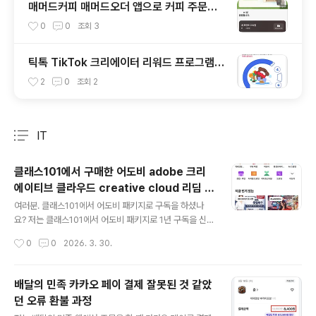
매머드커피 매머드오더 앱으로 커피 주문하
는 방법 feat. 포인트 적립
0
0
조회
3
틱톡 TikTok 크리에이터 리워드 프로그램 C
reator Rewards Program과 리워드를
2
0
조회
2
받기 위한 동영상 요건
IT
분류 전체보기
주요 글 목록
클래스101에서 구매한 어도비 adobe 크리
에이티브 클라우드 creative cloud 리딤 코
글 내용
드 redeem code 등록하고 사용하는 방법
여러분. 클래스101에서 어도비 패키지로 구독을 하셨나
요? 저는 클래스101에서 어도비 패키지로 1년 구독을 신청
했습니다. 저는 468,000원에 구독했습니다. 1년 동안 클
작성시간
0
0
2026. 3. 30.
래스101의 강의들을 구독할 수 있고, 어도비 크리에이티브
클라우드 모든 앱들도 사용할 수 있도록 코드가 발급되어
서 한 달에 39000원에, 어도비 프로그램도 사용하고 클래
배달의 민족 카카오 페이 결제 잘못된 것 같았
스101의 거의 모든 강의도 볼 수 있어서 정말 유익한 프로
던 오류 환불 과정
모션입니다. 이 프로모션은 구입한 날로부터 클래스101의
글 내용