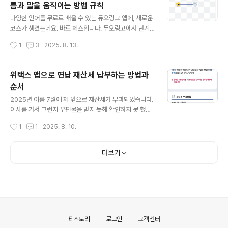
름과 말을 움직이는 방법 규칙
글 내용
다양한 언어를 무료로 배울 수 있는 듀오링고 앱에, 새로운
코스가 생겼는데요. 바로 체스입니다. 듀오링고에서 단계
별로 수준별로 체스를 배울 수 있습니다. 처음에는 체스의
작성시간
1
3
2025. 8. 13.
말의 종류와 그 말을 움직이는 방법을 배움으로써 규칙을
익힙니다. 1) rook (루크). : 룩은 성 같은 건축물에서 볼 수
있는 탑 모양인데요. 룩은 수직과 수평을 직선으로 움직입
위택스 앱으로 연납 재산세 납부하는 방법과
니다. 2) bishop (비숍).: 비숍은 대각선으로 움직입니다.
순서
3) queen (퀸).: 퀸은 수직과 수평 그리고 대각선 방향으
글 내용
로 움직입니다. 4) king (킹).: 킹은 수직과 수평 그리고 대
2025년 여름 7월에 제 앞으로 재산세가 부과되었습니다.
각선 어느 방향으로든 1칸만 움직입니다. 5) knight (나이
이사를 가서 그런지 우편물을 받지 못해 확인하지 못 했는
트).: 나이트는 L모양으로 움직입니다. 6) pawns (폰).: ..
데요. 친절하게도 관할 세무서에서 카카오톡으로 납부 안
작성시간
1
1
2025. 8. 10.
내 내용을 보내줬습니다.이렇게 카카오톡으로 재산세 납부
안내문이 왔습니다. 납부기한과 재산세 목록과 부과 금액
이 안내되었습니다. 재산세 안내문의 스크롤을 좀 더 내려
더보기
보면, 납부할 수 있는 경로가 있었습니다. 노랑색의 납부하
기 버튼을 누르면 카카오페이로 납부가 가능했고 아래쪽에
위택스 앱으로 납부하기를 선택할 수도 있었습니다. 저는
위택스 앱으로 납부하기로 하고 아이폰을 사용하기 때문에
아이폰의 애플 로고를 선택했습니다. 링크가 있어서, 위택
스 앱을 다운로드 할 수 있게 앱스토어로 이동되었습니다.
의안내
티스토리
로그인
고객센터
애플 앱스토어에서 위택스 앱을 다운받을..