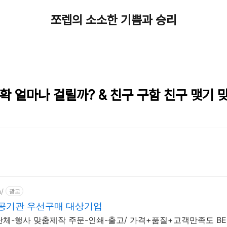
쪼렙의 소소한 기쁨과 승리
확 얼마나 걸릴까? & 친구 구함 친구 맺기 
m/
광고
공공기관 우선구매 대상기업
단체-행사 맞춤제작 주문-인쇄-출고/ 가격+품질+고객만족도 BES