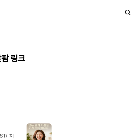
맞팜 링크
T/ 지