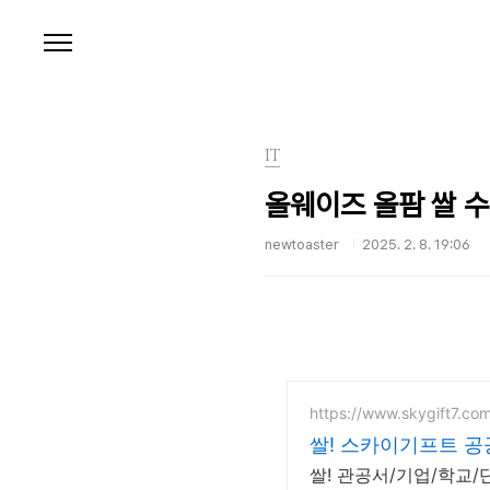
본문 바로가기
IT
올웨이즈 올팜 쌀 수
newtoaster
2025. 2. 8. 19:06
https://www.skygift7.co
쌀! 스카이기프트 
쌀! 관공서/기업/학교/